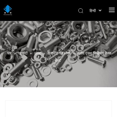
हिन्दी
বাংলা
Italiano
Deutsch
Português
Español
घर
»
उत्पादों
»
लंगर
»
कंक्रीट का लंगर
»
स्लीव एंकर फिक्सिंग हेक्स
Pусский
बोल्ट
Français
العربية
English