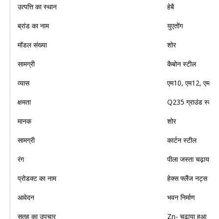
उत्पत्ति का स्थान
हेबै
ब्रांड का नाम
युएतोंग
मॉडल संख्या
शोर
सामग्री
कैबोन स्टील
व्यास
एम10, एम12, एम20
क्षमता
Q235 ग्राउंड स्क्रू
मानक
शोर
सामग्री
कार्टन स्टील
रंग
पीला जस्ता चढ़ाया ह
प्रोडक्ट का नाम
हेक्स फ्लैंज नट्स के
आवेदन
भवन निर्माण
सतह का उपचार
Zn- चढ़ाया हुआ