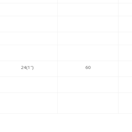
24(1″)
60