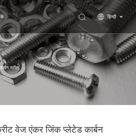
र्क
हिन्दी
বাংলা
Italiano
Deutsch
Português
Español
कार्बन स्टील
Pусский
Français
العربية
English
्रीट वेज एंकर जिंक प्लेटेड कार्बन