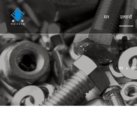
घर
उत्पादों
पेंच
पेंच
कड़े
घर
»
उत्प
वॉश
की
लंगर
नाख
Rig