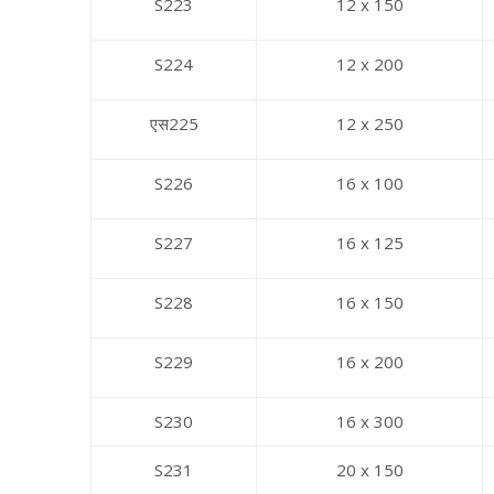
S223
12 x 150
S224
12 x 200
एस225
12 x 250
S226
16 x 100
S227
16 x 125
S228
16 x 150
S229
16 x 200
S230
16 x 300
S231
20 x 150