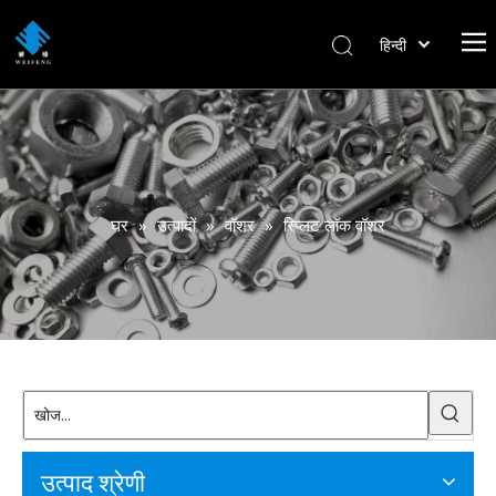
हिन्दी
বাংলা
Italiano
Deutsch
Português
Español
घर
»
उत्पादों
»
वॉशर
»
स्प्लिट लॉक वॉशर
Pусский
Français
العربية
English
उत्पाद श्रेणी