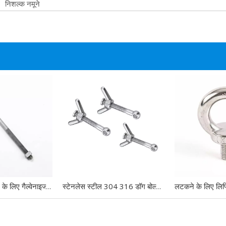
निशल्क नमूने
पोल लाइन हार्डवेयर के लिए गैल्वेनाइज्ड ओवल आई बोल्ट
स्टेनलेस स्टील 304 316 डॉग बोल्ट आई बोल्ट DIN444 विंग नट्स बटरफ्लाई नट्स के साथ