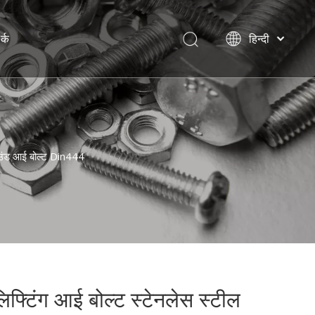
र्क
हिन्दी
বাংলা
Italiano
Deutsch
Português
Español
 राउंड आई बोल्ट Din444
Pусский
Français
العربية
English
 लिफ्टिंग आई बोल्ट स्टेनलेस स्टील