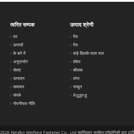
त्वरित सम्पक
उत्पाद श्रेणी
घर
पेंच
उत्पादों
पेंच
के बारे में
कड़े छिलके वाला फल
अनुप्रयोग
वॉशर
सेवाएं
कीलक
उत्पादन
लंगर
समाचार
नाखून
संपर्क
Rigging
गोपनीयता नीति
2026
Ningbo Weifeng Fastener Co., Ltd सर्वाधिकार सुरक्षित.प्रौद्योगिकी द्वारा
{[ट