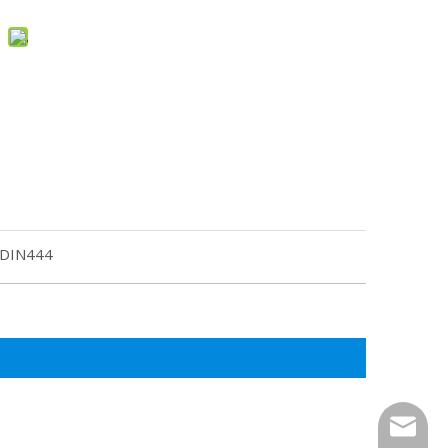
DIN444
tony@wf