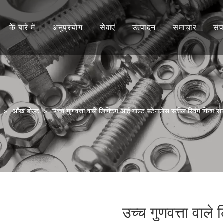
के बारे में
अनुप्रयोग
सेवाएं
उत्पादन
समाचार
संप
रिवाज़
वीडियो
परामर्श
 छिलके वाला फल
सामान्य प्रश्न
»
आँख बोल्ट
»
उच्च गुणवत्ता वाले लिफ्टिंग आई बोल्ट स्टेनलेस स्टील स्विंग फिश
र
लक
ून
ging
उच्च गुणवत्ता वाले