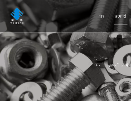
घर
उत्पादों
पेंच
पेंच
कड़े
घर
»
उत्पादों
»
पेंच
वॉश
की
लंगर
नाख
Rig