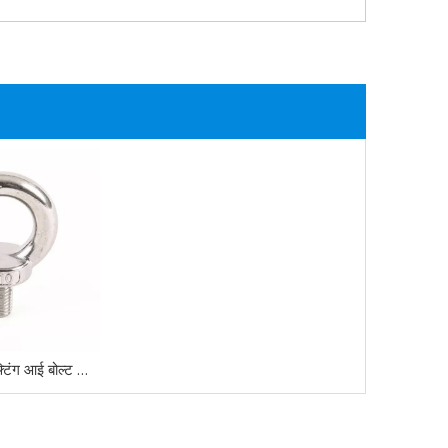
लटकने के लिए लिफ्टिंग आई बोल्ट M10 x 18 मिमी पुरुष धागा 304 स्टेनलेस स्टील